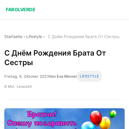
FAROLVERDE
Startseite
›
Lifestyle
›
С Днём Рождения Брата От Сестры
С Днём Рождения Брата От
Сестры
Freitag, 6. Oktober 2023
Von Eva Werner
LIFESTYLE
8 Min. Lesezeit