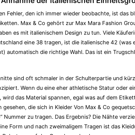
e Annahme der italienischen Einheitsgr
en Fehler, den ich immer wieder beobachte, ist das b
tiketten. Max & Co gehört zur Max Mara Fashion Gro
aben es mit italienischem Design zu tun. Viele Käufe
tschland eine 38 tragen, ist die italienische 42 (was
t) automatisch die richtige Wahl. Das ist ein Trugschl
hnitte sind oft schmaler in der Schulterpartie und kür
ipiert. Wenn du eine eher athletische Statur oder e
 wird das Material spannen, egal was auf dem Etikett
 gesehen, die sich in Kleider Von Max & Co gequetsc
e“ Nummer zu tragen. Das Ergebnis? Die Nähte verzie
seine Form und nach zweimaligem Tragen ist das Klei