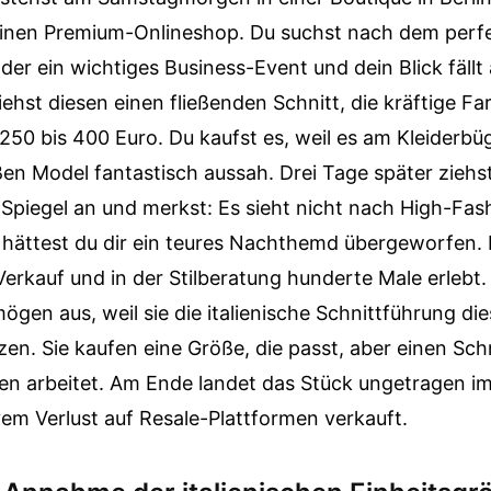
 einen Premium-Onlineshop. Du suchst nach dem perf
der ein wichtiges Business-Event und dein Blick fällt
ehst diesen einen fließenden Schnitt, die kräftige F
250 bis 400 Euro. Du kaufst es, weil es am Kleiderbü
en Model fantastisch aussah. Drei Tage später ziehs
Spiegel an und merkst: Es sieht nicht nach High-Fash
 hättest du dir ein teures Nachthemd übergeworfen. 
Verkauf und in der Stilberatung hunderte Male erlebt
mögen aus, weil sie die italienische Schnittführung di
zen. Sie kaufen eine Größe, die passt, aber einen Sch
nen arbeitet. Am Ende landet das Stück ungetragen i
em Verlust auf Resale-Plattformen verkauft.