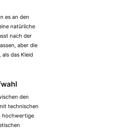
nn es an den
eine natürliche
musst nach der
assen, aber die
 als das Kleid
fwahl
zwischen den
 mit technischen
h hochwertige
etischen