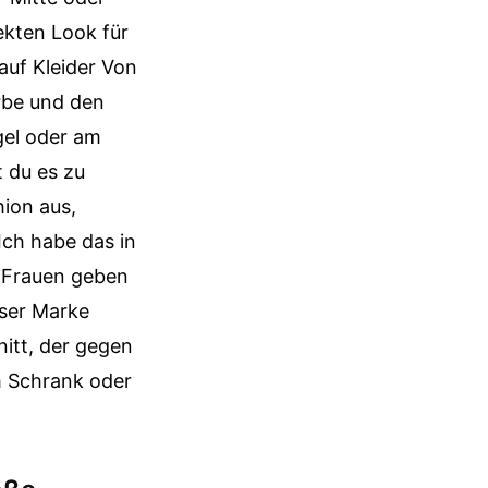
ekten Look für
 auf Kleider Von
arbe und den
gel oder am
t du es zu
ion aus,
Ich habe das in
. Frauen geben
eser Marke
nitt, der gegen
m Schrank oder