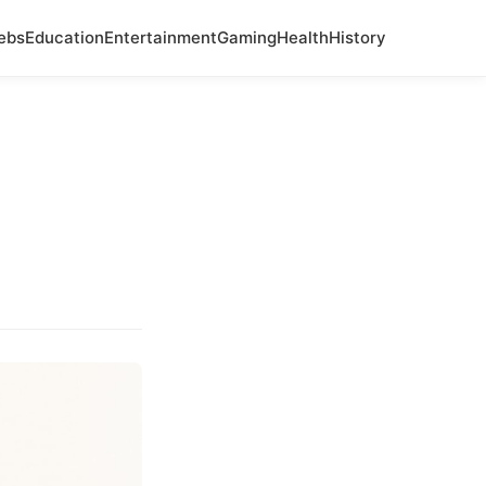
ebs
Education
Entertainment
Gaming
Health
History