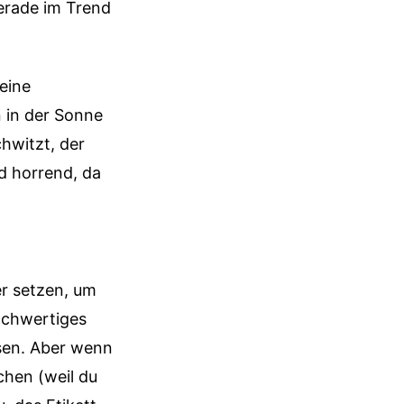
erade im Trend
 eine
 in der Sonne
chwitzt, der
nd horrend, da
er setzen, um
hochwertiges
eisen. Aber wenn
chen (weil du