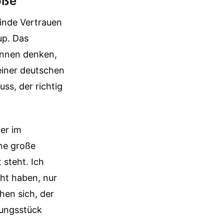
öße
linde Vertrauen
up. Das
rinnen denken,
 einer deutschen
uss, der richtig
zer im
ine große
 steht. Ich
ht haben, nur
hen sich, der
dungsstück