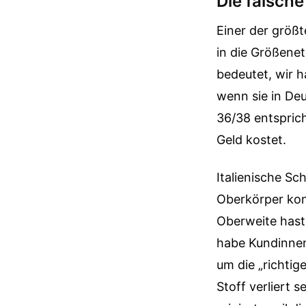
Die falsch
Einer der größt
in die Größene
bedeutet, wir h
wenn sie in Deu
36/38 entsprich
Geld kostet.
Italienische Sc
Oberkörper konz
Oberweite hast,
habe Kundinnen
um die „richtig
Stoff verliert 