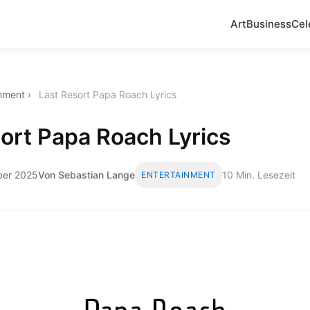
Art
Business
Cel
inment
›
Last Resort Papa Roach Lyrics
ort Papa Roach Lyrics
ber 2025
Von Sebastian Lange
10 Min. Lesezeit
ENTERTAINMENT