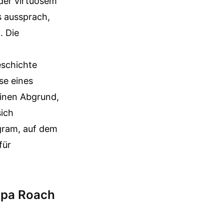
oder virtuosem
s aussprach,
. Die
eschichte
se eines
einen Abgrund,
sich
gram, auf dem
für
apa Roach