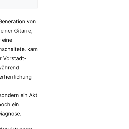
 Generation von
einer Gitarre,
r eine
nschaltete, kam
r Vorstadt-
 während
erherrlichung
sondern ein Akt
noch ein
Diagnose.