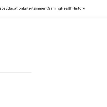
ebs
Education
Entertainment
Gaming
Health
History