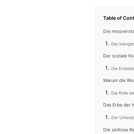
Table of Con
Die missverst
Der klangli
Der soziale K
Die Evolut
Warum die Wut 
Die Rolle d
Das Erbe der h
Der Unters
Die zeitlose 