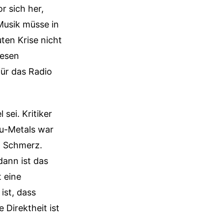
r sich her,
Musik müsse in
ten Krise nicht
iesen
für das Radio
sei. Kritiker
Nu-Metals war
on Schmerz.
dann ist das
 eine
ist, dass
 Direktheit ist