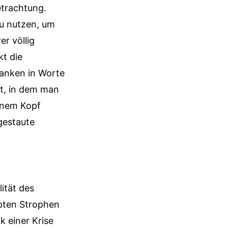
etrachtung.
 zu nutzen, um
er völlig
kt die
anken in Worte
nt, in dem man
einem Kopf
gestaute
lität des
pten Strophen
 einer Krise