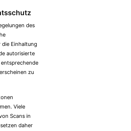
htsschutz
Regelungen des
che
 die Einhaltung
e autorisierte
s entsprechende
 erscheinen zu
tonen
men. Viele
von Scans in
 setzen daher