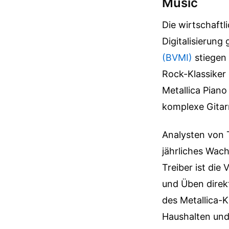
Music
Die wirtschaftl
Digitalisierun
(BVMI)
stiegen 
Rock-Klassiker 
Metallica Pian
komplexe Gitar
Analysten von 
jährliches Wac
Treiber ist die
und Üben direkt
des Metallica-Kl
Haushalten und