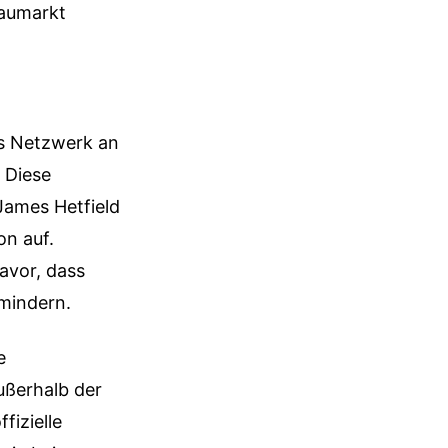
raumarkt
es Netzwerk an
 Diese
James Hetfield
on auf.
avor, dass
mindern.
e
ußerhalb der
fizielle