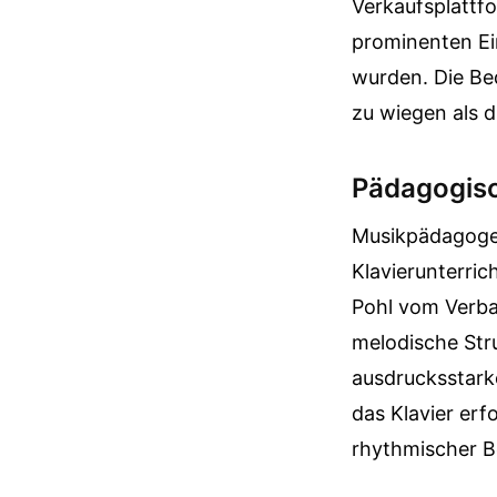
Verkaufsplattfo
prominenten Ei
wurden. Die Be
zu wiegen als d
Pädagogisc
Musikpädagogen
Klavierunterric
Pohl vom Verba
melodische Stru
ausdrucksstark
das Klavier er
rhythmischer B