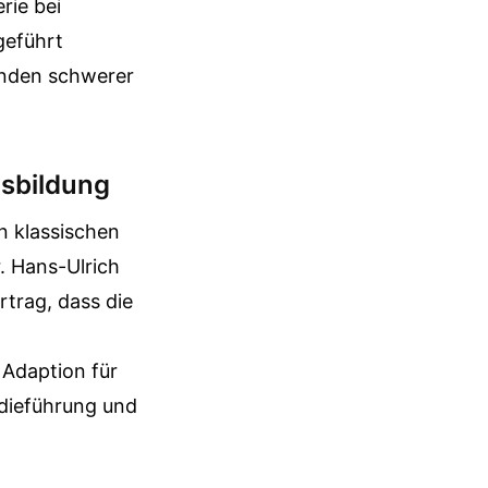
rie bei
geführt
Kunden schwerer
sbildung
n klassischen
r. Hans-Ulrich
trag, dass die
 Adaption für
odieführung und