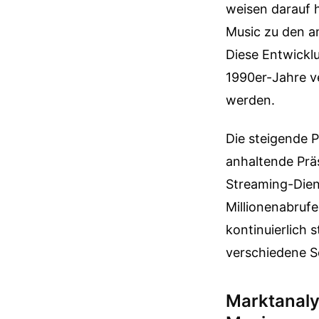
weisen darauf h
Music zu den a
Diese Entwickl
1990er-Jahre ve
werden.
Die steigende P
anhaltende Prä
Streaming-Diens
Millionenabrufe
kontinuierlich 
verschiedene Sc
Marktanaly