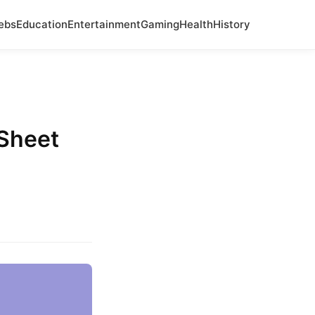
ebs
Education
Entertainment
Gaming
Health
History
 Sheet