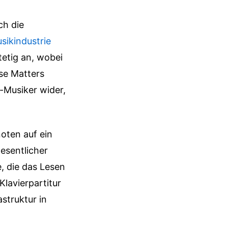
ch die
ikindustrie
tetig an, wobei
lse Matters
-Musiker wider,
oten auf ein
esentlicher
e, die das Lesen
lavierpartitur
astruktur in