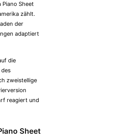
a Piano Sheet
merika zählt.
laden der
ungen adaptiert
auf die
 des
h zweistellige
vierversion
rf reagiert und
Piano Sheet