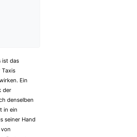
 ist das
 Taxis
wirken. Ein
k der
noch denselben
 in ein
s seiner Hand
e von