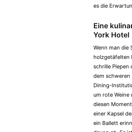
es die Erwartun
Eine kulin
York Hotel
Wenn man die S
holzgetäfelten 
schrille Piepe
dem schweren Kl
Dining-Institut
um rote Weine u
diesen Momente
einer Kapsel der
ein Ballett eri