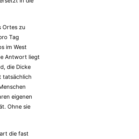
rsetzt in die
s Ortes zu
pro Tag
os im West
e Antwort liegt
rd, die Dicke
t tatsächlich
e Menschen
ihren eigenen
ät. Ohne sie
rt die fast