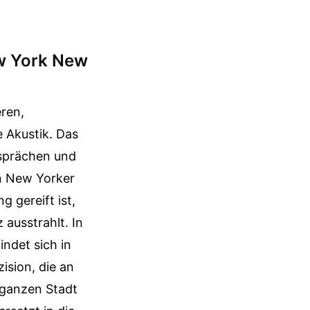
ew York New
ren,
e Akustik. Das
esprächen und
en New Yorker
 gereift ist,
ausstrahlt. In
ndet sich in
zision, die an
r ganzen Stadt