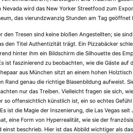
on Nevada wird das New Yorker Streetfood zum Expon
eum, das vierundzwanzig Stunden am Tag geöffnet 
r den Tresen sind keine bloßen Angestellten; sie sind 
s den Titel Authentizität trägt. Ein Pizzabäcker schl
hrend hinter ihm ein Bildschirm die Silhouette des Emp
 Es ist faszinierend zu beobachten, wie die Gäste auf 
Ehepaar aus München sitzt an einem hohen Holztisch u
en Rand genau die richtige Blasenbildung aufweist. S
achten nur das Treiben. Vielleicht fragen sie sich, wie
er so offensichtlich künstlich ist, ein so echtes Gefü
Es ist die Magie der Inszenierung, die Las Vegas sei
hat, eine Form von Hyperrealität, wie sie der französ
 einst beschrieb. Hier ist das Abbild wichtiger als das