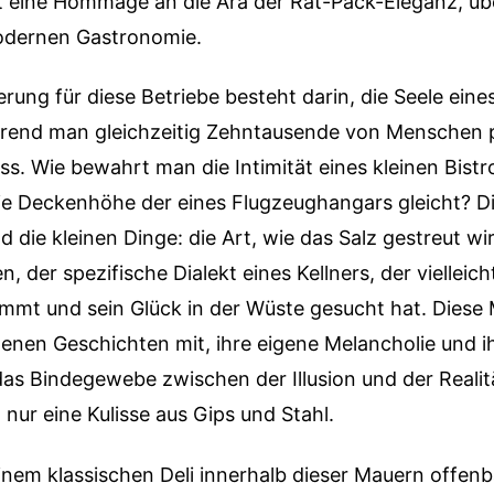
t eine Hommage an die Ära der Rat-Pack-Eleganz, übe
odernen Gastronomie.
rung für diese Betriebe besteht darin, die Seele eine
rend man gleichzeitig Zehntausende von Menschen 
s. Wie bewahrt man die Intimität eines kleinen Bistr
ie Deckenhöhe der eines Flugzeughangars gleicht? Di
nd die kleinen Dinge: die Art, wie das Salz gestreut wi
, der spezifische Dialekt eines Kellners, der vielleich
mmt und sein Glück in der Wüste gesucht hat. Dies
genen Geschichten mit, ihre eigene Melancholie und 
 das Bindegewebe zwischen der Illusion und der Realit
 nur eine Kulisse aus Gips und Stahl.
inem klassischen Deli innerhalb dieser Mauern offenba