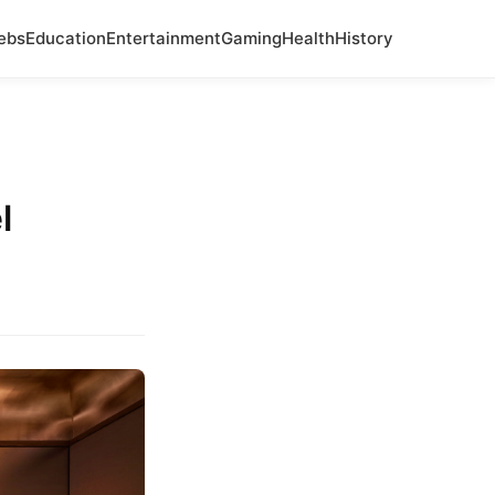
ebs
Education
Entertainment
Gaming
Health
History
l