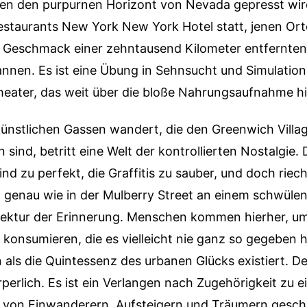
n den purpurnen Horizont von Nevada gepresst wird
estaurants New York New York Hotel statt, jenen Ort
 Geschmack einer zehntausend Kilometer entfernten
annen. Es ist eine Übung in Sehnsucht und Simulation,
Theater, das weit über die bloße Nahrungsaufnahme h
künstlichen Gassen wandert, die den Greenwich Villa
ind, betritt eine Welt der kontrollierten Nostalgie. 
sind zu perfekt, die Graffitis zu sauber, und doch riec
 genau wie in der Mulberry Street an einem schwüle
hitektur der Erinnerung. Menschen kommen hierher, um
konsumieren, die es vielleicht nie ganz so gegeben ha
als die Quintessenz des urbanen Glücks existiert. De
örperlich. Es ist ein Verlangen nach Zugehörigkeit zu e
e von Einwanderern, Aufsteigern und Träumern gesch