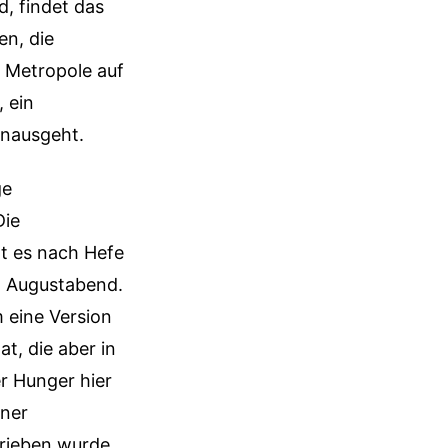
, findet das
en, die
 Metropole auf
 ein
inausgeht.
ge
Die
ht es nach Hefe
n Augustabend.
 eine Version
t, die aber in
r Hunger hier
iner
rieben wurde.