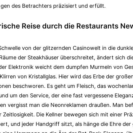
gen des Betrachters präzisiert und erfüllt.
arische Reise durch die Restaurants N
chwelle von der glitzernden Casinowelt in die dunkle
Räume der Steakhäuser überschreitet, ändert sich di
n der Elektronik weicht dem dumpfen Murmeln von G
irren von Kristallglas. Hier wird das Erbe der groß
ionen beschworen. Es geht um Fleisch, das wochenlang
nd um den Service, der eine fast vergessene Eleganz 
n vergisst man die Neonreklamen draußen. Man befi
 Zeitlosigkeit. Die Kellner bewegen sich mit einer Prä
nnert, und jeder Handgriff sitzt, als hänge die Ehre de