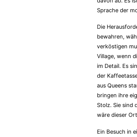
davon ab. Es is
Sprache der m
Die Herausforde
bewahren, wäh
verköstigen mus
Village, wenn d
im Detail. Es si
der Kaffeetassen
aus Queens sta
bringen ihre ei
Stolz. Sie sind
wäre dieser Ort
Ein Besuch in e