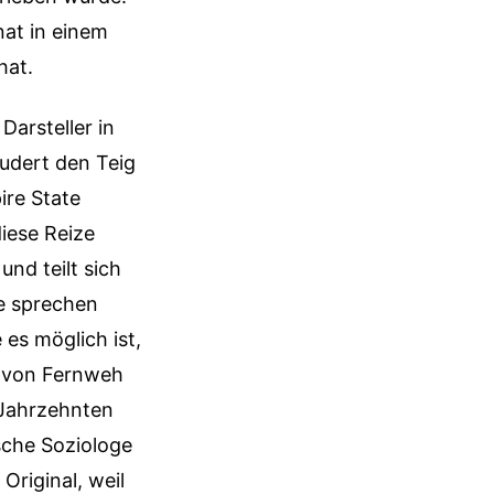
at in einem
hat.
Darsteller in
eudert den Teig
ire State
diese Reize
nd teilt sich
ie sprechen
 es möglich ist,
hl von Fernweh
t Jahrzehnten
ische Soziologe
 Original, weil