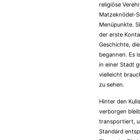
religiöse Vere
Matzeknödel-Su
Menüpunkte. Sie
der erste Konta
Geschichte, di
begannen. Es is
in einer Stadt 
vielleicht brau
zu sehen.
Hinter den Kuli
verborgen blei
transportiert, 
Standard entspr