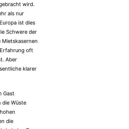
gebracht wird.
hr als nur
Europa ist dies
die Schwere der
e Mietskasernen
 Erfahrung oft
st. Aber
entliche klarer
m Gast
h die Wüste
m hohen
en die