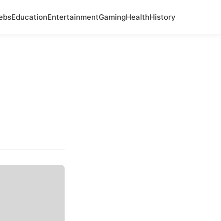
ebs
Education
Entertainment
Gaming
Health
History