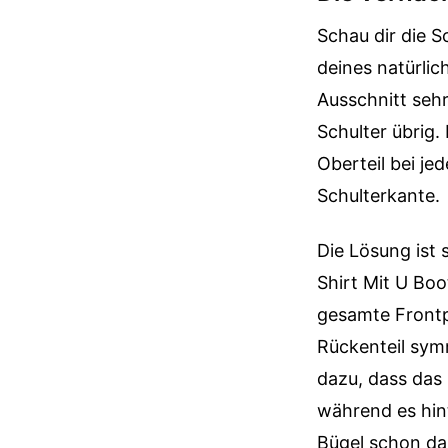
Schau dir die S
deines natürlic
Ausschnitt sehr
Schulter übrig.
Oberteil bei je
Schulterkante.
Die Lösung ist 
Shirt Mit U Boot
gesamte Frontpa
Rückenteil symm
dazu, dass das
während es hin
Bügel schon daz