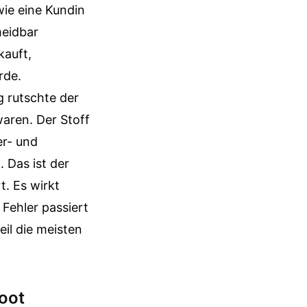
wie eine Kundin
meidbar
kauft,
rde.
g rutschte der
aren. Der Stoff
er- und
. Das ist der
. Es wirkt
 Fehler passiert
eil die meisten
Boot