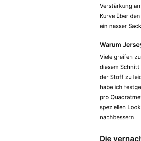
Verstärkung an
Kurve über den 
ein nasser Sack
Warum Jersey 
Viele greifen z
diesem Schnitt 
der Stoff zu le
habe ich festg
pro Quadratmete
speziellen Loo
nachbessern.
Die vernac