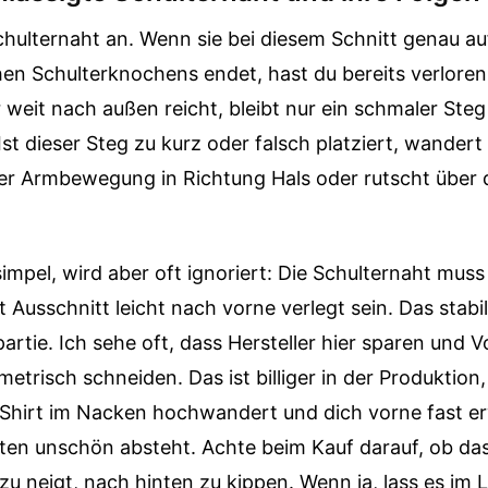
chulternaht an. Wenn sie bei diesem Schnitt genau a
hen Schulterknochens endet, hast du bereits verloren
 weit nach außen reicht, bleibt nur ein schmaler Steg
 Ist dieser Steg zu kurz oder falsch platziert, wander
der Armbewegung in Richtung Hals oder rutscht über 
simpel, wird aber oft ignoriert: Die Schulternaht muss
 Ausschnitt leicht nach vorne verlegt sein. Das stabili
rtie. Ich sehe oft, dass Hersteller hier sparen und V
etrisch schneiden. Das ist billiger in der Produktion,
 Shirt im Nacken hochwandert und dich vorne fast e
ten unschön absteht. Achte beim Kauf darauf, ob das
u neigt, nach hinten zu kippen. Wenn ja, lass es im 