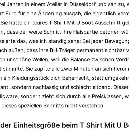
rei Jahren in einem Atelier in Düsseldorf und sah zu, 
t Euro für eine Änderung ausgab, die eigentlich ver
ie hatte ein teures T Shirt Mit U Boot Ausschnitt ge
, dass der weite Schnitt ihre Halspartie betonen wü
sierte das, was ich ständig sehe: Bei jeder Bewegun
nach außen, dass ihre BH-Träger permanent sichtbar w
en unschöne Wellen, weil die Balance zwischen Vord
t stimmte. Sie zupfte alle zwei Minuten an sich herum
 ein Kleidungsstück dich beherrscht, statt umgekehrt
ant, sondern nachlässig und schlecht sitzend. Dieser
lligware, sondern zieht sich durch alle Preisklassen, w
k dieses speziellen Schnitts nicht verstehen.
n der Einheitsgröße beim T Shirt Mit U 