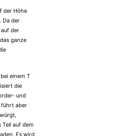
uf der Höhe
. Da der
 auf der
t das ganze
die
 bei einem T
siert die
order- und
 führt aber
rwürgt,
 Teil auf dem
Laden. Es wird