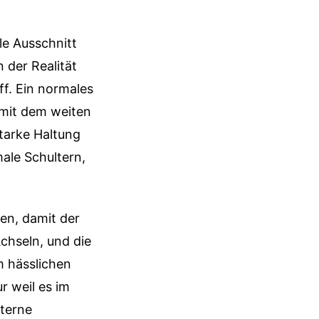
le Ausschnitt
 der Realität
ff. Ein normales
 mit dem weiten
tarke Haltung
male Schultern,
en, damit der
Achseln, und die
m hässlichen
r weil es im
nterne