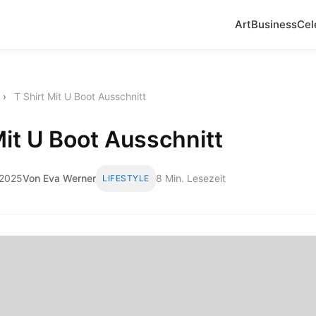
Art
Business
Cel
›
T Shirt Mit U Boot Ausschnitt
Mit U Boot Ausschnitt
 2025
Von Eva Werner
8 Min. Lesezeit
LIFESTYLE