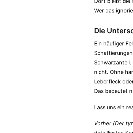
Dort bleibt die
Wer das ignorier
Die Unters
Ein häufiger Fe
Schattierungen
Schwarzanteil.
nicht. Ohne ha
Leberfleck oder
Das bedeutet ni
Lass uns ein re
Vorher (Der typ
detaillierten K