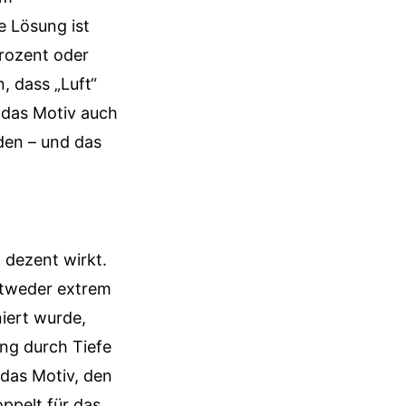
e Lösung ist
Prozent oder
, dass „Luft“
s das Motiv auch
den – und das
 dezent wirkt.
entweder extrem
niert wurde,
ung durch Tiefe
 das Motiv, den
oppelt für das