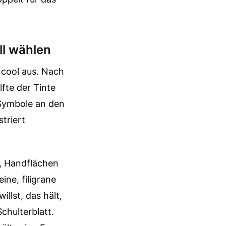
ll wählen
 cool aus. Nach
fte der Tinte
 Symbole an den
triert
n, Handflächen
ine, filigrane
llst, das hält,
chulterblatt.