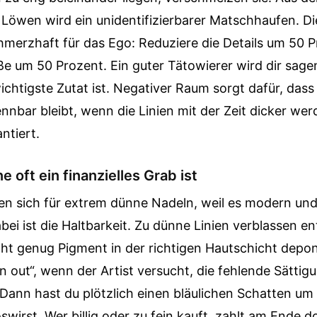
Löwen wird ein unidentifizierbarer Matschhaufen. Di
hmerzhaft für das Ego: Reduziere die Details um 50 
e um 50 Prozent. Ein guter Tätowierer wird dir sagen
ichtigste Zutat ist. Negativer Raum sorgt dafür, das
nbar bleibt, wenn die Linien mit der Zeit dicker wer
ntiert.
 oft ein finanzielles Grab ist
en sich für extrem dünne Nadeln, weil es modern und
ei ist die Haltbarkeit. Zu dünne Linien verblassen 
icht genug Pigment in der richtigen Hautschicht depo
n out“, wenn der Artist versucht, die fehlende Sättig
Dann hast du plötzlich einen bläulichen Schatten um
oswirst. Wer billig oder zu fein kauft, zahlt am Ende d