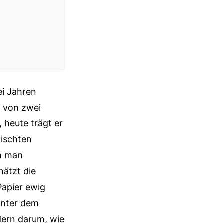
ei Jahren
e von zwei
 heute trägt er
ischten
nn man
hätzt die
Papier ewig
 unter dem
dern darum, wie