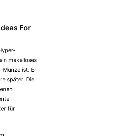
Ideas For
Hyper-
 ein makelloses
-Münze ist. Er
re später. Die
genen
ente –
er für
em