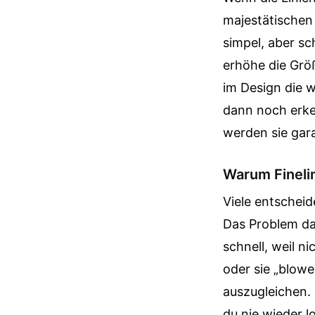
majestätischen 
simpel, aber sc
erhöhe die Größ
im Design die w
dann noch erken
werden sie gara
Warum Fineline
Viele entscheid
Das Problem dab
schnell, weil n
oder sie „blowe
auszugleichen. 
du nie wieder l