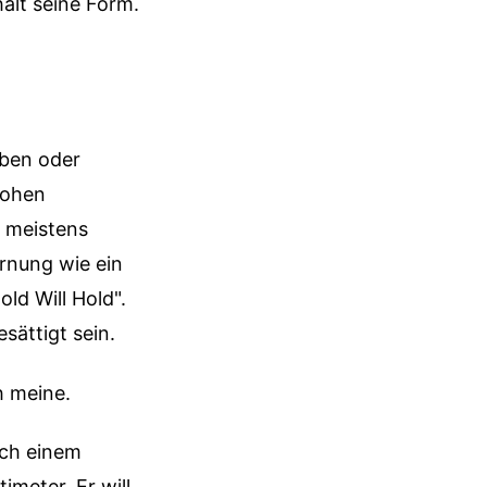
hält seine Form.
rben oder
hohen
t meistens
rnung wie ein
old Will Hold".
sättigt sein.
h meine.
ch einem
meter. Er will