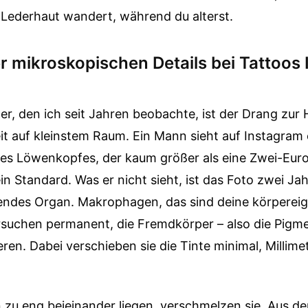
r Lederhaut wandert, während du alterst.
er mikroskopischen Details bei Tattoos 
er, den ich seit Jahren beobachte, ist der Drang zur 
eit auf kleinstem Raum. Ein Mann sieht auf Instagram
es Löwenkopfes, der kaum größer als eine Zwei-Euro
ein Standard. Was er nicht sieht, ist das Foto zwei Jah
ebendes Organ. Makrophagen, das sind deine körperei
ersuchen permanent, die Fremdkörper – also die Pigm
ren. Dabei verschieben sie die Tinte minimal, Millimet
 zu eng beieinander liegen, verschmelzen sie. Aus d