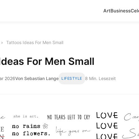
Art
Business
Cel
›
Tattoos Ideas For Men Small
Ideas For Men Small
uar 2026
Von Sebastian Lange
8 Min. Lesezeit
LIFESTYLE