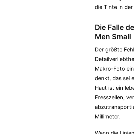
die Tinte in de
Die Falle d
Men Small
Der größte Fehl
Detailverliebth
Makro-Foto ein
denkt, das sei 
Haut ist ein l
Fresszellen, v
abzutransportie
Millimeter.
Wenn die Linien