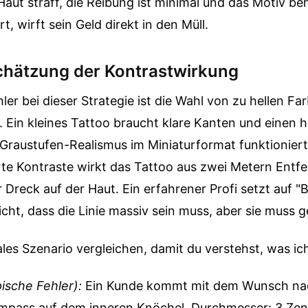
 Haut straff, die Reibung ist minimal und das Motiv be
t, wirft sein Geld direkt in den Müll.
chätzung der Kontrastwirkung
hler bei dieser Strategie ist die Wahl von zu hellen Fa
. Ein kleines Tattoo braucht klare Kanten und einen 
 Graustufen-Realismus im Miniaturformat funktionier
rte Kontraste wirkt das Tattoo aus zwei Metern Entfe
 Dreck auf der Haut. Ein erfahrener Profi setzt auf "B
cht, dass die Linie massiv sein muss, aber sie muss ge
ales Szenario vergleichen, damit du verstehst, was ic
ische Fehler):
Ein Kunde kommt mit dem Wunsch na
ompass auf dem inneren Knöchel. Durchmesser: 3 Zenti