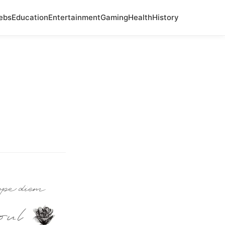
ebs
Education
Entertainment
Gaming
Health
History