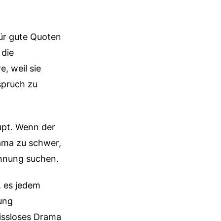
für gute Quoten
 die
e, weil sie
spruch zu
upt. Wenn der
rama zu schwer,
annung suchen.
n, es jedem
tung
issloses Drama