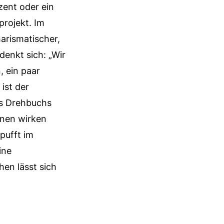
zent oder ein
projekt. Im
harismatischer,
denkt sich: „Wir
, ein paar
ist der
es Drehbuchs
enen wirken
pufft im
ine
en lässt sich