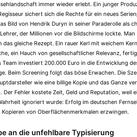
sehlandschaft immer wieder erlebt. Ein junger Produ
Regisseur sichert sich die Rechte für ein neues Serien
as Bild von Hendrik Duryn in seiner Paraderolle als c
ehrer, der Millionen vor die Bildschirme lockte. Man 
das gleiche Rezept. Ein rauer Kerl mit weichem Kern
e, ein Hauch von gesellschaftlicher Relevanz, fertig 
s Team investiert 200.000 Euro in die Entwicklung d
lge. Beim Screening folgt das böse Erwachen. Die Sz
uptdarsteller wie eine billige Kopie und das Ganze ver
. Der Fehler kostete Zeit, Geld und Reputation, weil e
ahrheit ignoriert wurde: Erfolg im deutschen Fernseh
s Kopieren von Oberflächenmerkmalen erzwingen.
be an die unfehlbare Typisierung