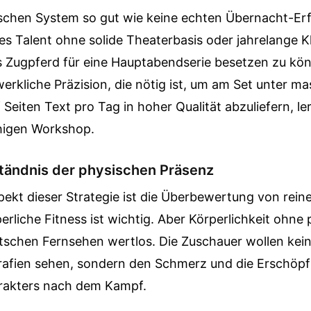
tschen System so gut wie keine echten Übernacht-Erf
ges Talent ohne solide Theaterbasis oder jahrelange Kl
ls Zugpferd für eine Hauptabendserie besetzen zu kö
erkliche Präzision, die nötig ist, um am Set unter m
 Seiten Text pro Tag in hoher Qualität abzuliefern, le
higen Workshop.
tändnis der physischen Präsenz
pekt dieser Strategie ist die Überbewertung von rein
perliche Fitness ist wichtig. Aber Körperlichkeit ohn
utschen Fernsehen wertlos. Die Zuschauer wollen kei
fien sehen, sondern den Schmerz und die Erschöpf
rakters nach dem Kampf.