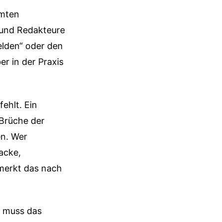
mmten
 und Redakteure
elden“ oder den
er in der Praxis
fehlt. Ein
 Brüche der
en. Wer
jacke,
 merkt das nach
n muss das