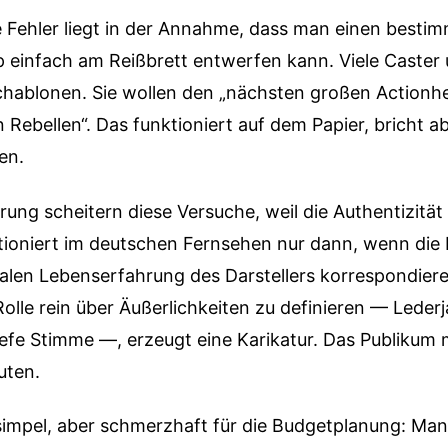
e Fehler liegt in der Annahme, dass man einen besti
p einfach am Reißbrett entwerfen kann. Viele Caster
hablonen. Sie wollen den „nächsten großen Actionh
Rebellen“. Das funktioniert auf dem Papier, bricht ab
en.
rung scheitern diese Versuche, weil die Authentizität 
tioniert im deutschen Fernsehen nur dann, wenn die
ealen Lebenserfahrung des Darstellers korrespondier
Rolle rein über Äußerlichkeiten zu definieren — Leder
iefe Stimme —, erzeugt eine Karikatur. Das Publikum
uten.
 simpel, aber schmerzhaft für die Budgetplanung: Ma