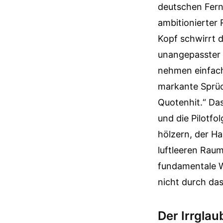
deutschen Fern
ambitionierter 
Kopf schwirrt d
unangepasster L
nehmen einfach 
markante Sprüch
Quotenhit.“ Da
und die Pilotfo
hölzern, der Ha
luftleeren Raum
fundamentale W
nicht durch da
Der Irrglau