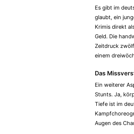
Es gibt im deu
glaubt, ein jun
Krimis direkt a
Geld. Die handw
Zeitdruck zwölf
einem dreiwöc
Das Missvers
Ein weiterer As
Stunts. Ja, kör
Tiefe ist im de
Kampfchoreogra
Augen des Cha