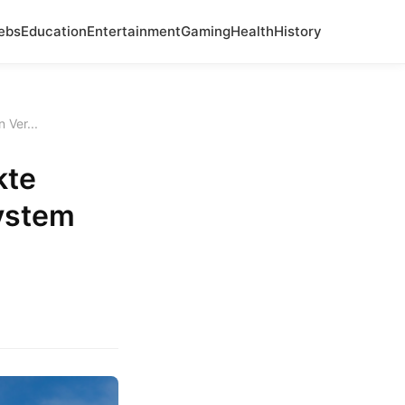
ebs
Education
Entertainment
Gaming
Health
History
 Ver...
kte
ystem