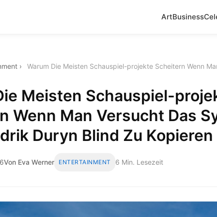
Art
Business
Cel
inment
›
Warum Die Meisten Schauspiel-projekte Scheitern Wenn Man
ie Meisten Schauspiel-proje
rn Wenn Man Versucht Das S
rik Duryn Blind Zu Kopieren
26
Von Eva Werner
6 Min. Lesezeit
ENTERTAINMENT