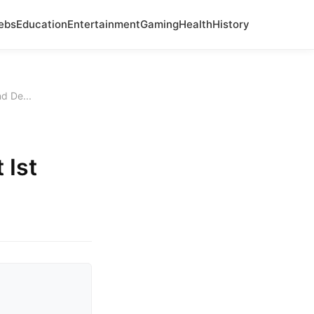
ebs
Education
Entertainment
Gaming
Health
History
d De...
 Ist