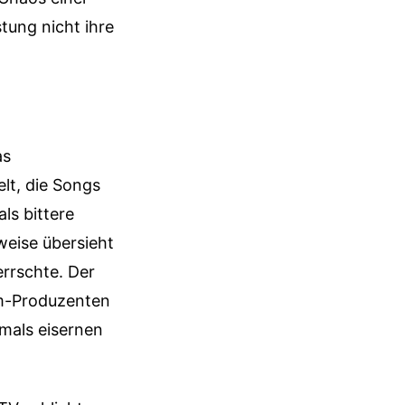
tung nicht ihre
as
lt, die Songs
ls bittere
weise übersieht
rrschte. Der
am-Produzenten
amals eisernen