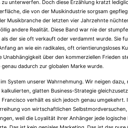
s zu unterwerfen. Doch diese Erzählung kratzt ledigli
rfläche, die von der Musikindustrie sorgsam gepflegt
r Musikbranche der letzten vier Jahrzehnte nüchtern
völlig andere Realität. Diese Band war nie der stumpf
ls der sie oft verkauft oder verdammt wurde. Sie fun
nfang an wie ein radikales, oft orientierungsloses Kun
e Unabhängigkeit über den kommerziellen Frieden ste
e genau dadurch zur globalen Marke wurde.
gt im System unserer Wahrnehmung. Wir neigen dazu,
r kalkulierten, glatten Business-Strategie gleichzusetz
 Francisco verhält es sich jedoch genau umgekehrt. Ih
rreihung von wirtschaftlichen Selbstmordversuchen, 
ingen, weil die Loyalität ihrer Anhänger jede logische
zte. Das ist kein geniales Marketing. Das ist das pure