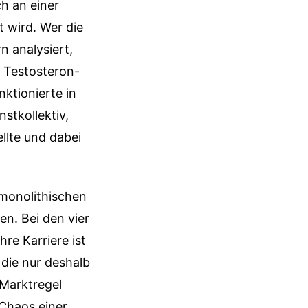
ch an einer
 wird. Wer die
 analysiert,
e Testosteron-
ktionierte in
stkollektiv,
llte und dabei
 monolithischen
en. Bei den vier
re Karriere ist
die nur deshalb
 Marktregel
 Chaos einer