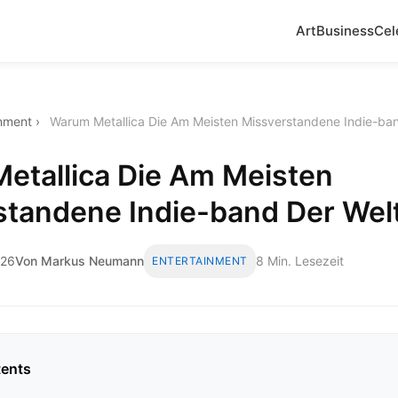
Art
Business
Cel
inment
›
Warum Metallica Die Am Meisten Missverstandene Indie-ban
etallica Die Am Meisten
tandene Indie-band Der Welt
026
Von Markus Neumann
8 Min. Lesezeit
ENTERTAINMENT
tents