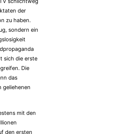
MTV schlichtweg
iktaten der
on zu haben.
ug, sondern ein
gslosigkeit
Mundpropaganda
 sich die erste
greifen. Die
enn das
n geliehenen
testens mit den
llionen
uf den ersten