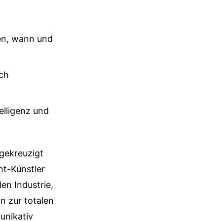
men, wann und
rch
elligenz und
 gekreuzigt
nt-Künstler
en Industrie,
ln zur totalen
unikativ