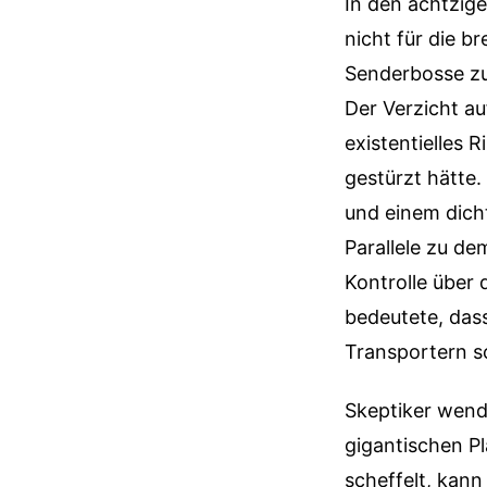
In den achtzig
nicht für die b
Senderbosse zu
Der Verzicht au
existentielles 
gestürzt hätte.
und einem dich
Parallele zu de
Kontrolle über
bedeutete, das
Transportern sc
Skeptiker wende
gigantischen Pl
scheffelt, kann