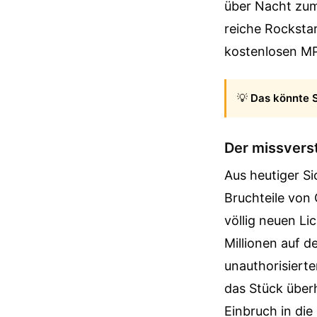
über Nacht zum 
reiche Rockstar
kostenlosen M
💡
Das könnte S
Der missvers
Aus heutiger Si
Bruchteile von 
völlig neuen L
Millionen auf 
unauthorisierte
das Stück überha
Einbruch in die