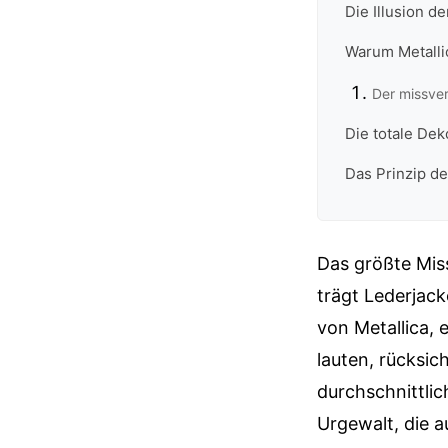
Die Illusion d
Warum Metallica
Der missve
Die totale De
Das Prinzip de
Das größte Mis
trägt Lederjack
von Metallica, e
lauten, rücksic
durchschnittli
Urgewalt, die a