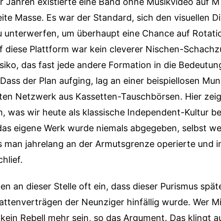
er Jahren existierte eine Band ohne Musikvideo auf 
reite Masse. Es war der Standard, sich den visuellen D
 unterwerfen, um überhaupt eine Chance auf Rotati
f diese Plattform war kein cleverer Nischen-Schachz
Risiko, das fast jede andere Formation in die Bedeutun
 Dass der Plan aufging, lag an einer beispiellosen 
ten Netzwerk aus Kassetten-Tauschbörsen. Hier zeigt
m, was wir heute als klassische Independent-Kultur be
 das eigene Werk wurde niemals abgegeben, selbst w
s man jahrelang an der Armutsgrenze operierte und i
hlief.
n an dieser Stelle oft ein, dass dieser Purismus spä
attenverträgen der Neunziger hinfällig wurde. Wer Mi
 kein Rebell mehr sein, so das Argument. Das klingt a