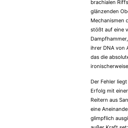
brachialen Riff
glänzenden Obe
Mechanismen de
stößt auf eine 
Dampfhammer, a
ihrer DNA von A
das die absolut
ironischerweis
Der Fehler lie
Erfolg mit eine
Reitern aus San
eine Aneinande
glimpflich ausg
außer Kraft set