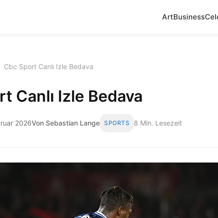
Art
Business
Cel
›
Cbc Sport Canlı Izle Bedava
t Canlı Izle Bedava
bruar 2026
Von Sebastian Lange
8 Min. Lesezeit
SPORTS