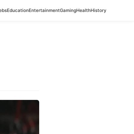
ebs
Education
Entertainment
Gaming
Health
History