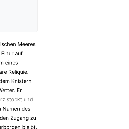
pischen Meeres
 Elnur auf
rm eines
re Reliquie.
 dem Knistern
etter. Er
rz stockt und
den Namen des
m den Zugang zu
erborgen bleibt.