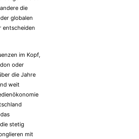
 andere die
der globalen
er entscheiden
quenzen im Kopf,
ondon oder
über die Jahre
und weit
Medienökonomie
utschland
 das
die stetig
nglieren mit