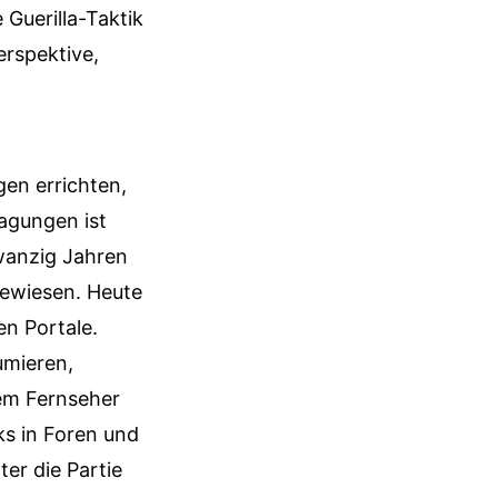
Guerilla-Taktik
erspektive,
en errichten,
agungen ist
wanzig Jahren
gewiesen. Heute
en Portale.
umieren,
dem Fernseher
nks in Foren und
er die Partie