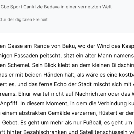
Cbc Sport Canlı Izle Bedava in einer vernetzten Welt
tur der digitalen Freiheit
igen Gasse am Rande von Baku, wo der Wind des Kas
igen Fassaden peitscht, sitzt ein alter Mann namens
n Schemel. Sein Blick klebt an dem kleinen Bildschi
das er mit beiden Händen hält, als wäre es eine kostba
t es, und das ferne Echo der Stadt mischt sich mit
treams. Elnur wartet nicht auf Nachrichten oder das W
 Anpfiff. In diesem Moment, in dem die Verbindung ku
zu einem abstrakten Gemälde verzerren, flüstert er 
n Gebet. Es geht um mehr als nur Fußball; es geht u
 oft hinter Bezahlschranken und Satellitenschüsseln v