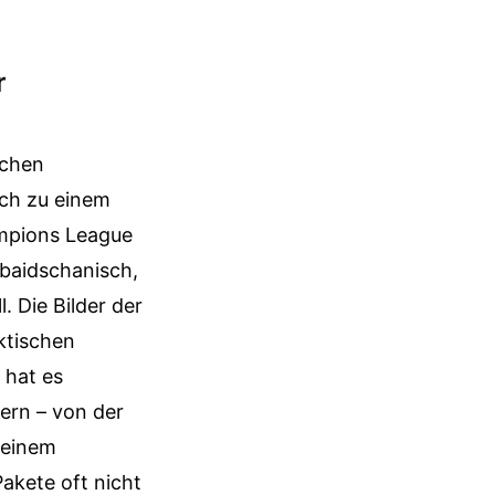
r
ichen
ich zu einem
ampions League
rbaidschanisch,
. Die Bilder der
ktischen
 hat es
hern – von der
e einem
akete oft nicht