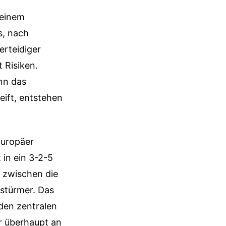
 einem
s, nach
erteidiger
 Risiken.
nn das
eift, entstehen
Europäer
 in ein 3-2-5
h zwischen die
lstürmer. Das
den zentralen
er überhaupt an