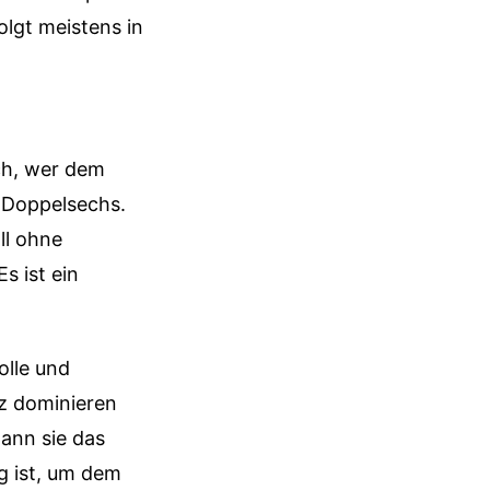
lgt meistens in
ich, wer dem
e Doppelsechs.
ll ohne
s ist ein
olle und
nz dominieren
ann sie das
g ist, um dem