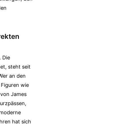
den
rekten
. Die
t, steht seit
 Wer an den
 Figuren wie
e von James
Kurzpässen,
r moderne
hren hat sich