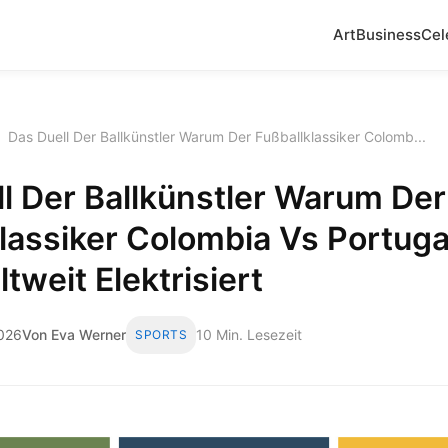
Art
Business
Cel
›
Das Duell Der Ballkünstler Warum Der Fußballklassiker Colomb...
l Der Ballkünstler Warum Der
lassiker Colombia Vs Portuga
tweit Elektrisiert
2026
Von Eva Werner
10 Min. Lesezeit
SPORTS