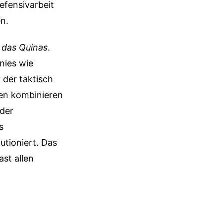
efensivarbeit
en.
 das Quinas
.
nies wie
 der taktisch
sen kombinieren
 der
s
utioniert. Das
ast allen