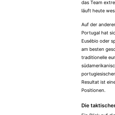
das Team extrem
läuft heute wes
Auf der anderen
Portugal hat si
Eusébio oder sp
am besten gesc
traditionelle eu
südamerikanisc
portugiesische
Resultat ist ei
Positionen.
Die taktisch