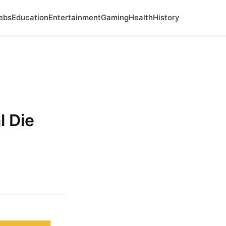
ebs
Education
Entertainment
Gaming
Health
History
l Die