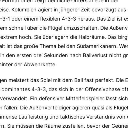
ie Formationen zeigt deutliche Unterschiede in der
se. Kolumbien agiert in jüngerer Zeit bevorzugt aus
-1 oder einem flexiblen 4-3-3 heraus. Das Ziel ist e
em schnell über die Flügel umzuschalten. Die Außenv
extrem hoch. Sie überlagern die Halbräume. Das birgt
keit ist das große Thema bei den Südamerikanern. We
n den ersten drei Sekunden nach Ballverlust nicht gr
hinter der Abwehrkette.
en meistert das Spiel mit dem Ball fast perfekt. Die 
dominantes 4-3-3, das sich in der Offensivphase oft
verwandelt. Ein defensiver Mittelfeldspieler lässt sic
r fallen. Die Außenverteidiger agieren quasi als Flüge
immense Laufleistung und taktisches Verständnis von 
ern. Sie müssen die Räume zustellen, bevor der Gegn