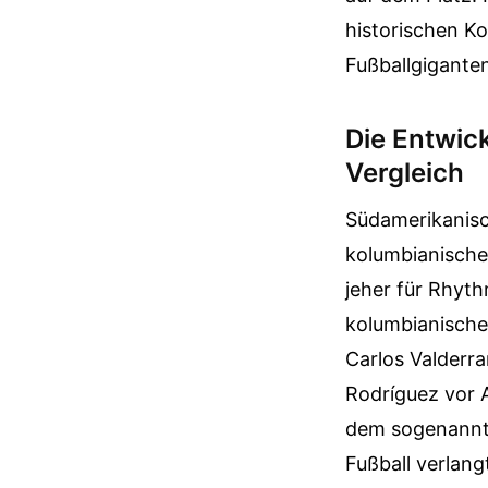
historischen Ko
Fußballgiganten
Die Entwic
Vergleich
Südamerikanisch
kolumbianische
jeher für Rhyth
kolumbianischen
Carlos Valderr
Rodríguez vor A
dem sogenann
Fußball verlang