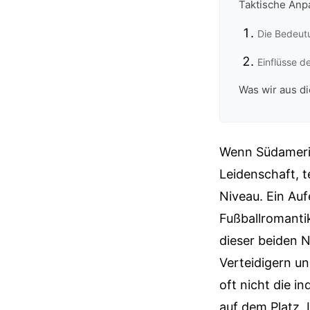
Taktische Anp
Die Bedeut
Einflüsse d
Was wir aus d
Wenn Südamerik
Leidenschaft, 
Niveau. Ein Auf
Fußballromantik
dieser beiden N
Verteidigern un
oft nicht die i
auf dem Platz. 