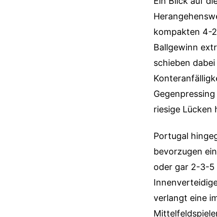
Ein Blick auf d
Herangehenswei
kompakten 4-2-3
Ballgewinn extr
schieben dabei 
Konteranfällig
Gegenpressing i
riesige Lücken 
Portugal hingeg
bevorzugen ein 
oder gar 2-3-5 
Innenverteidige
verlangt eine 
Mittelfeldspiel