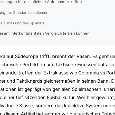
assungen für das nächste Aufeinandertreffen
ung der Standardsituationen
es Klimas und des Spielorts
iesem interkontinentalen Vergleich lernen können
a auf Südeuropa trifft, brennt der Rasen. Es geht u
technische Perfektion und taktische Finessen auf all
einandertreffen der Extraklasse wie Colombia vs Port
er und Taktiknerds gleichermaßen in seinen Bann. Di
ationen ist geprägt von genialen Spielmachern, unerb
d einer tief sitzenden Fußballkultur. Wer hier gewinnt
ndividuelle Klasse, sondern das kollektive System und d
In diesem Artikel betrachten wir die taktischen Entw