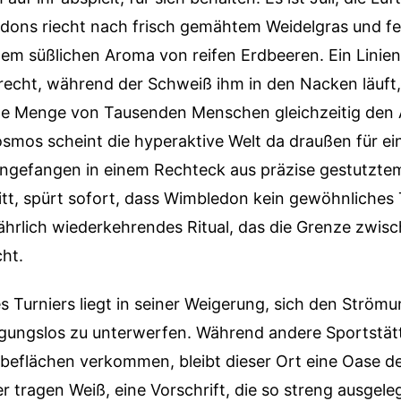
ons riecht nach frisch gemähtem Weidelgras und fe
em süßlichen Aroma von reifen Erdbeeren. Ein Linien
recht, während der Schweiß ihm in den Nacken läuft,
ne Menge von Tausenden Menschen gleichzeitig den 
smos scheint die hyperaktive Welt da draußen für 
 eingefangen in einem Rechteck aus präzise gestutzte
itt, spürt sofort, dass Wimbledon kein gewöhnliches T
jährlich wiederkehrendes Ritual, das die Grenze zwis
ht.
s Turniers liegt in seiner Weigerung, sich den Ström
ungslos zu unterwerfen. Während andere Sportstät
beflächen verkommen, bleibt dieser Ort eine Oase der
er tragen Weiß, eine Vorschrift, die so streng ausgele