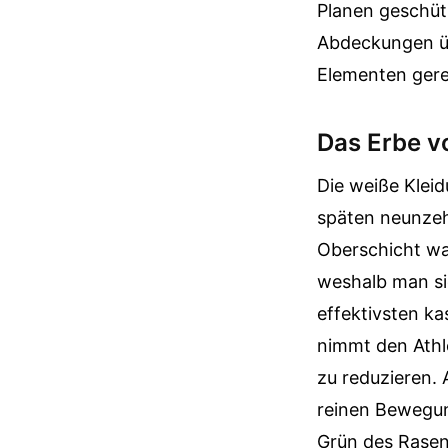
Planen geschütz
Abdeckungen üb
Elementen gere
Das Erbe v
Die weiße Kleid
späten neunzehn
Oberschicht war
weshalb man si
effektivsten ka
nimmt den Athlet
zu reduzieren. 
reinen Bewegung
Grün des Rasen