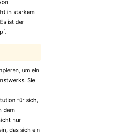
 von
ht in starkem
Es ist der
pf.
mpieren, um ein
unstwerks. Sie
ution für sich,
en dem
nicht nur
in, das sich ein