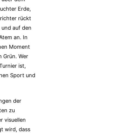
uchter Erde,
richter rückt
 und auf den
Atem an. In
einen Moment
m Grün. Wer
urnier ist,
chen Sport und
ungen der
ten zu
 visuellen
gt wird, dass