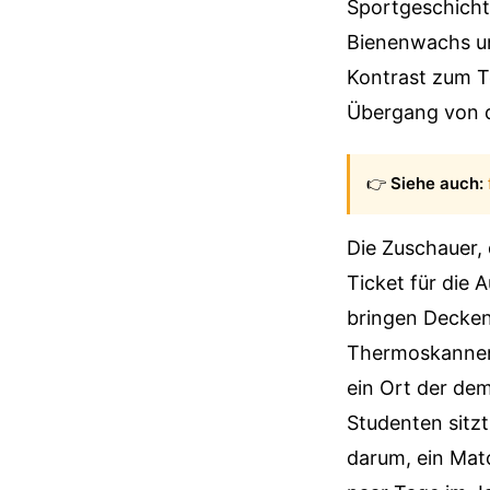
Sportgeschicht
Bienenwachs und
Kontrast zum To
Übergang von d
👉
Siehe auch:
Die Zuschauer,
Ticket für die 
bringen Decken
Thermoskannen m
ein Ort der d
Studenten sitzt
darum, ein Matc