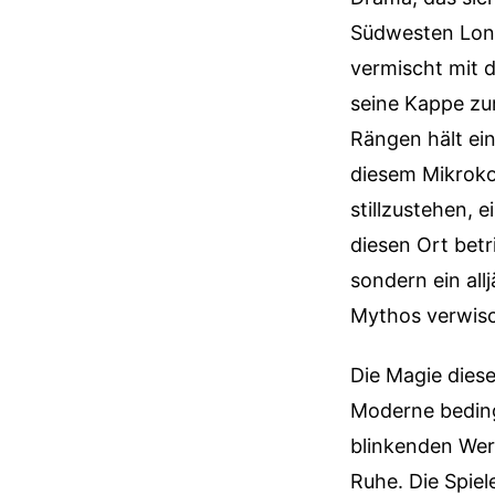
Südwesten Lond
vermischt mit d
seine Kappe zu
Rängen hält ei
diesem Mikroko
stillzustehen,
diesen Ort betr
sondern ein all
Mythos verwisc
Die Magie diese
Moderne beding
blinkenden Wer
Ruhe. Die Spiel