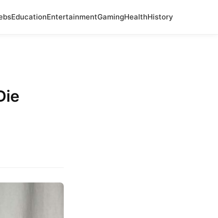
ebs
Education
Entertainment
Gaming
Health
History
Die