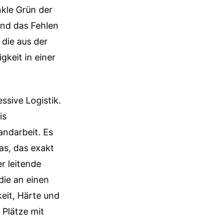
nkle Grün der
und das Fehlen
 die aus der
gkeit in einer
ssive Logistik.
is
andarbeit. Es
as, das exakt
r leitende
die an einen
eit, Härte und
 Plätze mit