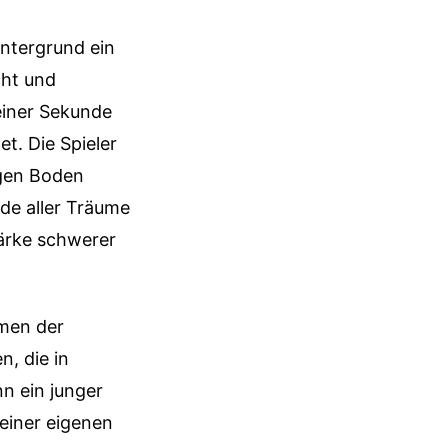
Untergrund ein
cht und
 einer Sekunde
et. Die Spieler
igen Boden
nde aller Träume
tärke schwerer
men der
n, die in
n ein junger
seiner eigenen