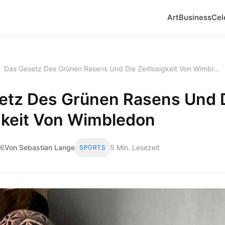
Art
Business
Cel
›
Das Gesetz Des Grünen Rasens Und Die Zeitlosigkeit Von Wimbl...
etz Des Grünen Rasens Und 
gkeit Von Wimbledon
26
Von Sebastian Lange
5 Min. Lesezeit
SPORTS