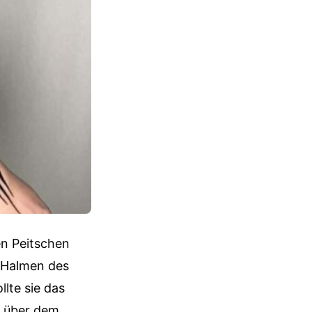
en Peitschen
n Halmen des
llte sie das
ft über dem