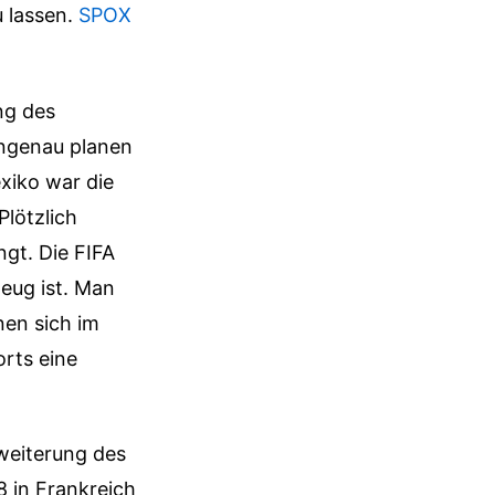
 lassen.
SPOX
ng des
engenau planen
exiko war die
Plötzlich
ngt. Die FIFA
eug ist. Man
nen sich im
orts eine
weiterung des
8 in Frankreich