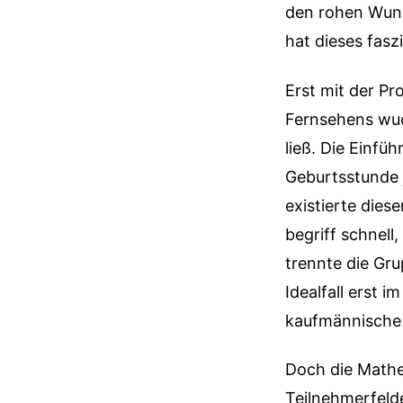
den rohen Wuns
hat dieses fasz
Erst mit der Pr
Fernsehens wuc
ließ. Die Einfü
Geburtsstunde j
existierte dies
begriff schnel
trennte die Gru
Idealfall erst i
kaufmännische 
Doch die Mathe
Teilnehmerfelde