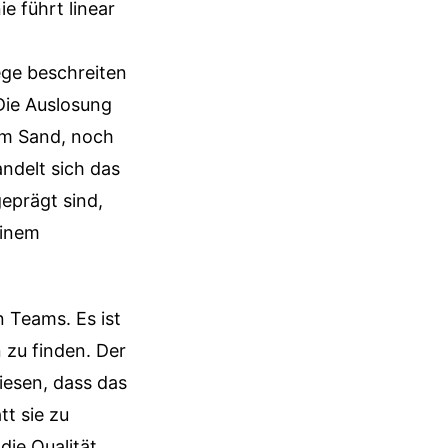
e führt linear
n
ege beschreiten
Die Auslosung
 im Sand, noch
ndelt sich das
eprägt sind,
einem
n Teams. Es ist
n zu finden. Der
iesen, dass das
tt sie zu
die Qualität