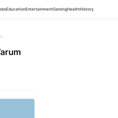
ebs
Education
Entertainment
Gaming
Health
History
...
Warum