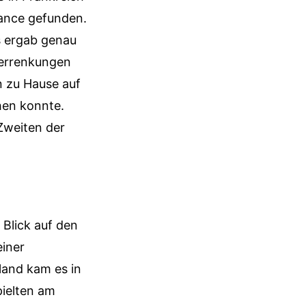
lance gefunden.
s ergab genau
errenkungen
n zu Hause auf
hen konnte.
Zweiten der
 Blick auf den
einer
land kam es in
pielten am