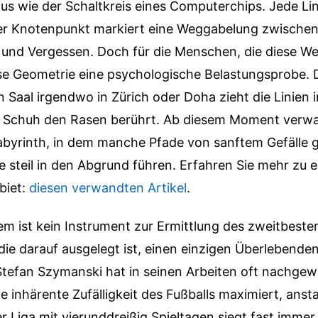
us wie der Schaltkreis eines Computerchips. Jede Lini
er Knotenpunkt markiert eine Weggabelung zwische
t und Vergessen. Doch für die Menschen, die diese W
ese Geometrie eine psychologische Belastungsprobe. 
en Saal irgendwo in Zürich oder Doha zieht die Linien
e Schuh den Rasen berührt. Ab diesem Moment verwa
Labyrinth, in dem manche Pfade von sanftem Gefälle g
 steil in den Abgrund führen.
Erfahren Sie mehr zu 
biet:
diesen verwandten Artikel
.
em ist kein Instrument zur Ermittlung des zweitbeste
, die darauf ausgelegt ist, einen einzigen Überlebende
efan Szymanski hat in seinen Arbeiten oft nachgew
e inhärente Zufälligkeit des Fußballs maximiert, ansta
r Liga mit vierunddreißig Spieltagen siegt fast immer 