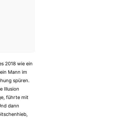
es 2018 wie ein
 ein Mann im
rehung spüren.
 Illusion
e, führte mit
 Und dann
eitschenhieb,