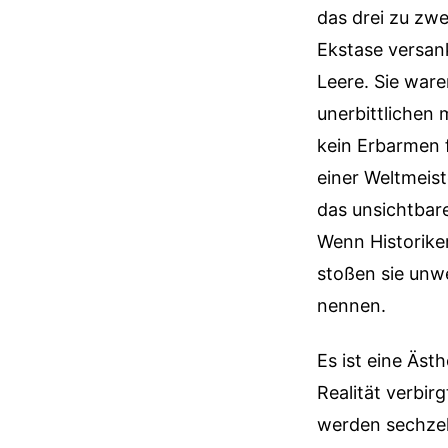
das drei zu zwei
Ekstase versank
Leere. Sie ware
unerbittlichen
kein Erbarmen 
einer Weltmeist
das unsichtbare
Wenn Historike
stoßen sie unwe
nennen.
Es ist eine Äst
Realität verbir
werden sechzeh