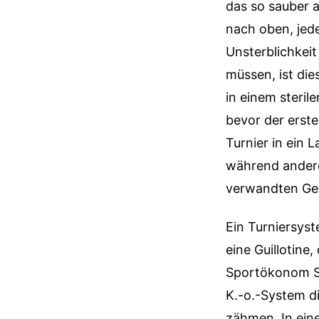
das so sauber a
nach oben, jed
Unsterblichkei
müssen, ist di
in einem steril
bevor der erst
Turnier in ein 
während andere
verwandten Ge
Ein Turniersyst
eine Guillotine
Sportökonom St
K.-o.-System di
zähmen. In eine