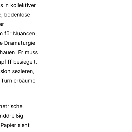
s in kollektiver
he, bodenlose
er
um für Nuancen,
ie Dramaturgie
schauen. Er muss
fiff besiegelt.
sion sezieren,
WM Turnierbäume
metrische
unddreißig
Papier sieht