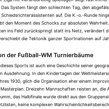
l. Das System fängt den schlechten Tag, den abgefäl
 Schiedsrichterassistenten auf. Die K.-o.-Runde hing
hebt den Moment des Schocks zur absoluten Wahrheit.
n ins Feld zurückspringt statt ins Netz, verändert d
verschiebt die Tektonik ganzer Sportnationen auf Jah
ion der Fußball-WM Turnierbäume
dieses Sports ist auch eine Geschichte seiner geogr
 Ausdehnung. In den Kindertagen der Weltmeistersc
res 1930, glich die Organisation eher einem improvis
Masterplan. Dreizehn Mannschaften reisten an, die A
umm, das Halbfinale wurde direkt aus den Gruppensi
etzlisten, keine komplexen Wahrscheinlichkeitsberec