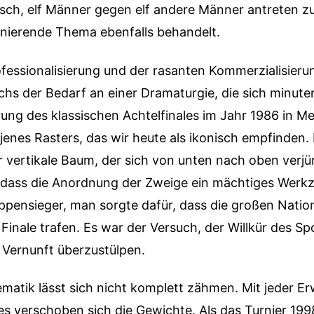
ch, elf Männer gegen elf andere Männer antreten zu
inierende Thema ebenfalls behandelt.
ofessionalisierung und der rasanten Kommerzialisieru
hs der Bedarf an einer Dramaturgie, die sich minut
hrung des klassischen Achtelfinales im Jahr 1986 in M
enes Rasters, das wir heute als ikonisch empfinden. 
er vertikale Baum, der sich von unten nach oben verjü
l, dass die Anordnung der Zweige ein mächtiges Werkz
ppensieger, man sorgte dafür, dass die großen Natio
m Finale trafen. Es war der Versuch, der Willkür des Sp
Vernunft überzustülpen.
matik lässt sich nicht komplett zähmen. Mit jeder Er
s verschoben sich die Gewichte. Als das Turnier 199