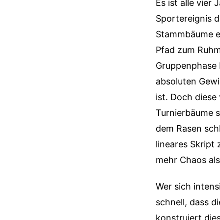
Es ist alle vie
Sportereignis d
Stammbäume eur
Pfad zum Ruhm b
Gruppenphase bi
absoluten Gewi
ist. Doch diese
Turnierbäume su
dem Rasen schli
lineares Skript
mehr Chaos als
Wer sich intens
schnell, dass d
konstruiert di