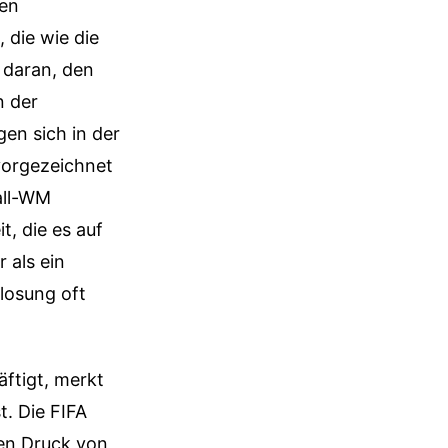
ten
 die wie die
 daran, den
n der
gen sich in der
vorgezeichnet
ball-WM
t, die es auf
 als ein
slosung oft
äftigt, merkt
t. Die FIFA
en Druck von