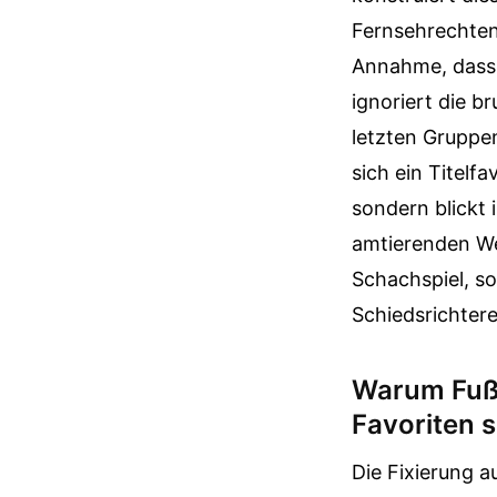
Fernsehrechten,
Annahme, dass 
ignoriert die b
letzten Gruppen
sich ein Titelfa
sondern blickt 
amtierenden We
Schachspiel, s
Schiedsrichtere
Warum Fußb
Favoriten s
Die Fixierung a