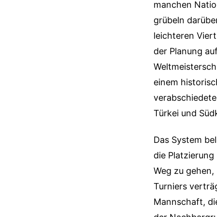
manchen Nation
grübeln darüber
leichteren Vier
der Planung auf
Weltmeistersch
einem historisc
verabschiedete
Türkei und Süd
Das System bel
die Platzierun
Weg zu gehen, b
Turniers vertr
Mannschaft, di