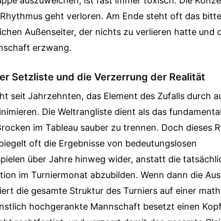
ppe auszuweichen, ist fast immer toxisch. Die Konze
 Rhythmus geht verloren. Am Ende steht oft das bitt
ichen Außenseiter, der nichts zu verlieren hatte un
enschaft erzwang.
r Setzliste und die Verzerrung der Realität
ht seit Jahrzehnten, das Element des Zufalls durch a
inimieren. Die Weltrangliste dient als das fundament
Brocken im Tableau sauber zu trennen. Doch dieses R
spiegelt oft die Ergebnisse von bedeutungslosen
ielen über Jahre hinweg wider, anstatt die tatsächlic
ation im Turniermonat abzubilden. Wenn dann die Au
siert die gesamte Struktur des Turniers auf einer ma
ünstlich hochgerankte Mannschaft besetzt einen Kopf