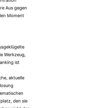
ntration
ere Aus gegen
d den Moment
usgeklügelte
ale Werkzeug,
anking ist
he, aktuelle
slosung
thematischen
platz, den sie