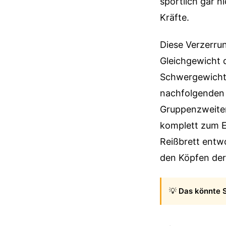
sportlich gar n
Kräfte.
Diese Verzerru
Gleichgewicht 
Schwergewichte 
nachfolgenden R
Gruppenzweiter 
komplett zum Ei
Reißbrett entwo
den Köpfen der
💡
Das könnte S