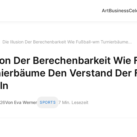
Art
Business
Cel
›
Die Illusion Der Berechenbarkeit Wie Fußball-wm Turnierbäume...
sion Der Berechenbarkeit Wie 
ierbäume Den Verstand Der 
ln
026
Von Eva Werner
7 Min. Lesezeit
SPORTS