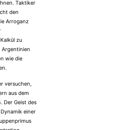
hnen. Taktiker
icht den
die Arroganz
r
Kalkül zu
d Argentinien
n wie die
en.
er versuchen,
nern aus dem
. Der Geist des
e Dynamik einer
ruppenprimus