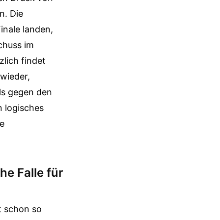
n. Die
nale landen,
schuss im
zlich findet
 wieder,
lls gegen den
n logisches
de
e Falle für
t schon so