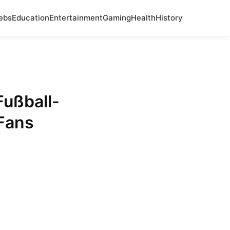
ebs
Education
Entertainment
Gaming
Health
History
Fußball-
Fans