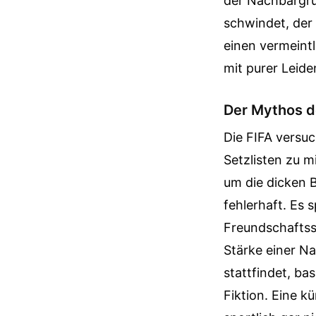
der Nachbargru
schwindet, der
einen vermeintl
mit purer Leid
Der Mythos de
Die FIFA versuc
Setzlisten zu m
um die dicken 
fehlerhaft. Es 
Freundschaftssp
Stärke einer N
stattfindet, ba
Fiktion. Eine k