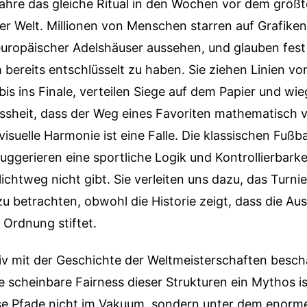
r Jahre das gleiche Ritual in den Wochen vor dem größ
er Welt. Millionen von Menschen starren auf Grafiken,
opäischer Adelshäuser aussehen, und glauben fest
ereits entschlüsselt zu haben. Sie ziehen Linien vo
s ins Finale, verteilen Siege auf dem Papier und wie
ssheit, dass der Weg eines Favoriten mathematisch 
 visuelle Harmonie ist eine Falle. Die klassischen Fuß
ggerieren eine sportliche Logik und Kontrollierbarkei
chtweg nicht gibt. Sie verleiten uns dazu, das Turnier
 zu betrachten, obwohl die Historie zeigt, dass die Au
 Ordnung stiftet.
iv mit der Geschichte der Weltmeisterschaften besch
ie scheinbare Fairness dieser Strukturen ein Mythos is
ese Pfade nicht im Vakuum, sondern unter dem enorm