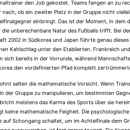
altrainer den Job gekostet. Teams fangen an zu rec
 nach, ob ein zweiter Platz in der Gruppe nicht vielle
telfinalgegner einbringt. Das ist der Moment, in dem 
 die unberechenbare Natur des Fußballs trifft. Bei de
aft 2002 in Südkorea und Japan führte genau dieses 
hen Kahlschlag unter den Etablierten. Frankreich un
n sich bereits in der Vorrunde, während Mannschafte
korea den vordefinierten Pfad komplett zertrümmert
ohnt selten die mathematische Vorsicht. Wenn Train
g in der Gruppe zu manipulieren, um bestimmten Geg
richt meistens das Karma des Sports über sie herein
ägt keine mathematische Feigheit. Die psychologisch
e auf Schongang schaltet, um im Achtelfinale dem G