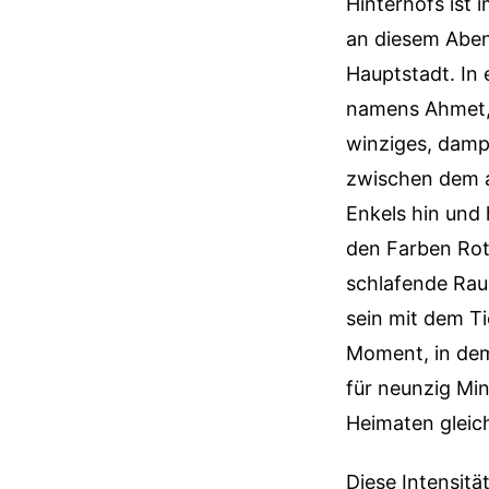
Hinterhofs ist
an diesem Abend 
Hauptstadt. In 
namens Ahmet, 
winziges, damp
zwischen dem a
Enkels hin und
den Farben Rot 
schlafende Raub
sein mit dem Ti
Moment, in dem
für neunzig Min
Heimaten gleic
Diese Intensitä