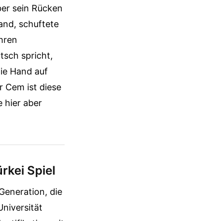
ber sein Rücken
and, schuftete
hren
tsch spricht,
die Hand auf
r Cem ist diese
 hier aber
rkei Spiel
eneration, die
niversität