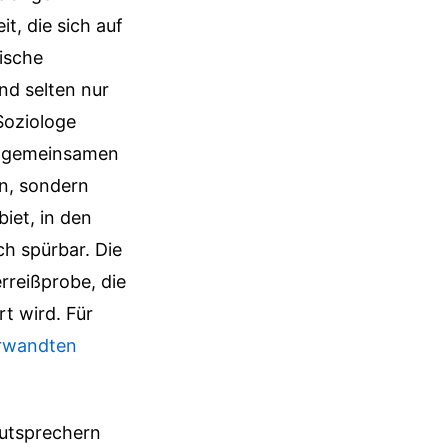
t, die sich auf
ische
nd selten nur
Soziologe
om gemeinsamen
en, sondern
iet, in den
ch spürbar. Die
rreißprobe, die
rt wird.
Für
erwandten
autsprechern