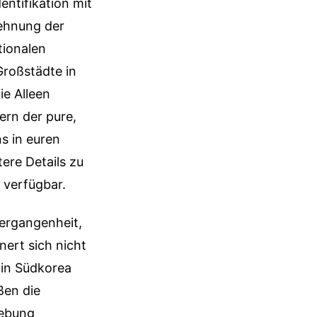
entifikation mit
ehnung der
tionalen
Großstädte in
ie Alleen
ern der pure,
s in euren
tere Details zu
verfügbar.
Vergangenheit,
ert sich nicht
 in Südkorea
ßen die
iebung