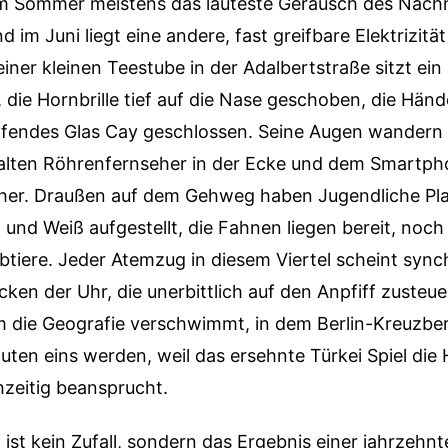
 im Sommer meistens das lauteste Geräusch des Nach
im Juni liegt eine andere, fast greifbare Elektrizität
einer kleinen Teestube in der Adalbertstraße sitzt ein
die Hornbrille tief auf die Nase geschoben, die Händ
fendes Glas Cay geschlossen. Seine Augen wandern
lten Röhrenfernseher in der Ecke und dem Smartph
 her. Draußen auf dem Gehweg haben Jugendliche Plas
und Weiß aufgestellt, die Fahnen liegen bereit, noch 
tiere. Jeder Atemzug in diesem Viertel scheint synch
cken der Uhr, die unerbittlich auf den Anpfiff zusteuer
 die Geografie verschwimmt, in dem Berlin-Kreuzber
uten eins werden, weil das ersehnte Türkei Spiel die
hzeitig beansprucht.
t ist kein Zufall, sondern das Ergebnis einer jahrzehn