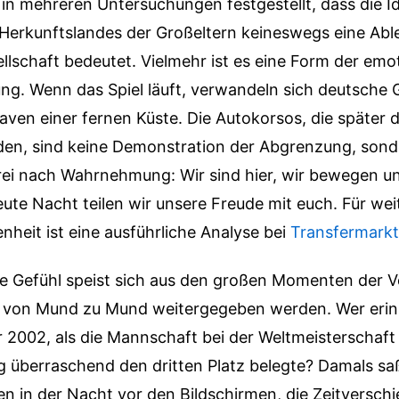
n mehreren Untersuchungen festgestellt, dass die Id
erkunftslandes der Großeltern keineswegs eine Abl
lschaft bedeutet. Vielmehr ist es eine Form der emo
ng. Wenn das Spiel läuft, verwandeln sich deutsche 
ven einer fernen Küste. Die Autokorsos, die später d
den, sind keine Demonstration der Abgrenzung, sond
ei nach Wahrnehmung: Wir sind hier, wir bewegen un
ute Nacht teilen wir unsere Freude mit euch.
Für wei
nheit ist eine ausführliche Analyse bei
Transfermarkt
ive Gefühl speist sich aus den großen Momenten der 
 von Mund zu Mund weitergegeben werden. Wer erinn
2002, als die Mannschaft bei der Weltmeisterschaft
g überraschend den dritten Platz belegte? Damals sa
n in der Nacht vor den Bildschirmen, die Zeitversch