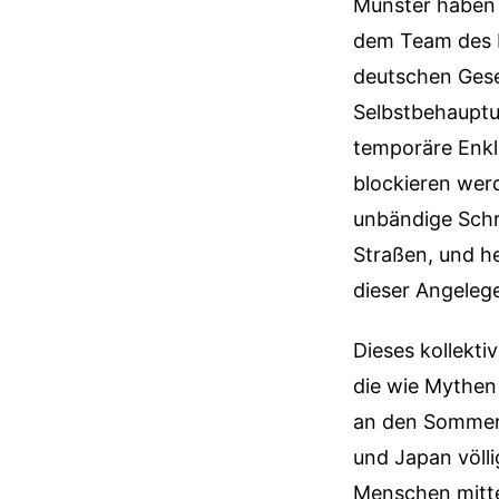
Münster haben i
dem Team des H
deutschen Gesel
Selbstbehauptu
temporäre Enkla
blockieren wer
unbändige Schr
Straßen, und he
dieser Angelege
Dieses kollekt
die wie Mythen
an den Sommer 
und Japan völli
Menschen mitte