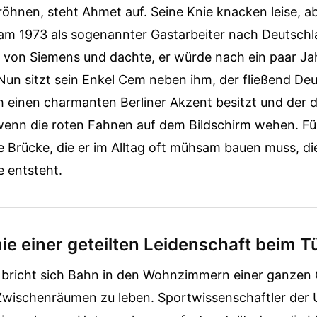
öhnen, steht Ahmet auf. Seine Knie knacken leise, a
kam 1973 als sogenannter Gastarbeiter nach Deutschl
n von Siemens und dachte, er würde nach ein paar Ja
un sitzt sein Enkel Cem neben ihm, der fließend Deu
h einen charmanten Berliner Akzent besitzt und der 
 wenn die roten Fahnen auf dem Bildschirm wehen. Fü
 Brücke, die er im Alltag oft mühsam bauen muss, die
e entsteht.
e einer geteilten Leidenschaft beim Tü
richt sich Bahn in den Wohnzimmern einer ganzen G
 Zwischenräumen zu leben. Sportwissenschaftler der U