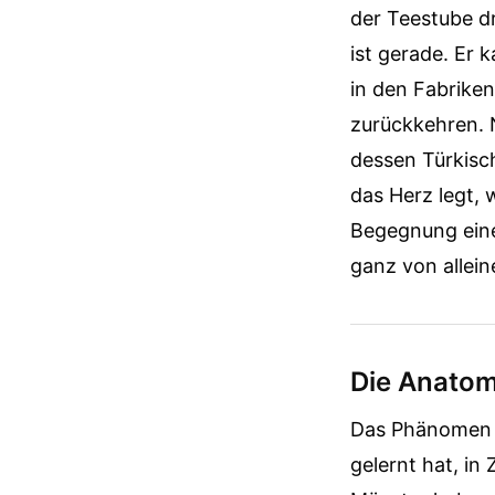
der Teestube dr
ist gerade. Er 
in den Fabrike
zurückkehren. N
dessen Türkisc
das Herz legt,
Begegnung eine
ganz von allein
Die Anatomi
Das Phänomen b
gelernt hat, in