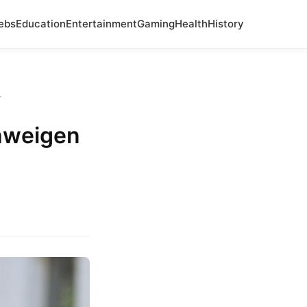
ebs
Education
Entertainment
Gaming
Health
History
.
hweigen