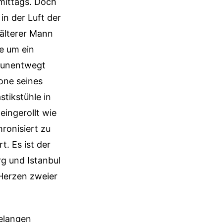
mittags. Doch
 in der Luft der
 älterer Mann
e um ein
 unentwegt
one seines
tikstühle in
eingerollt wie
ronisiert zu
t. Es ist der
g und Istanbul
 Herzen zweier
telangen