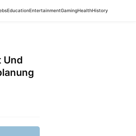
ebs
Education
Entertainment
Gaming
Health
History
t Und
planung