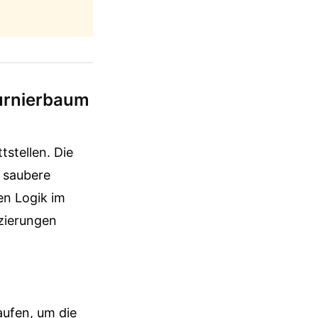
Turnierbaum
tstellen. Die
 saubere
en Logik im
tzierungen
aufen, um die