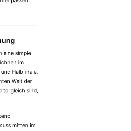
ammenpassen.
anung
m eine simple
zeichnen im
 und Halbfinale.
hten Welt der
torgleich sind,
ckend
 muss mitten im