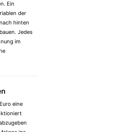
n. Ein
riablen der
 nach hinten
fbauen. Jedes
nnung im
che
en
Euro eine
ktioniert
s abzugeben