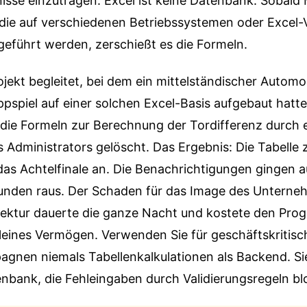
isse einzutragen. Excel ist keine Datenbank. Sobald
die auf verschiedenen Betriebssystemen oder Excel-
geführt werden, zerschießt es die Formeln.
ojekt begleitet, bei dem ein mittelständischer Automob
pspiel auf einer solchen Excel-Basis aufgebaut hatte
 die Formeln zur Berechnung der Tordifferenz durch 
s Administrators gelöscht. Das Ergebnis: Die Tabelle 
das Achtelfinale an. Die Benachrichtigungen gingen 
unden raus. Der Schaden für das Image des Untern
rektur dauerte die ganze Nacht und kostete den Pro
kleines Vermögen. Verwenden Sie für geschäftskritis
gnen niemals Tabellenkalkulationen als Backend. Si
enbank, die Fehleingaben durch Validierungsregeln blo