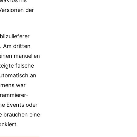
 Makros ins
Versionen der
ilzulieferer
. Am dritten
einen manuellen
zeigte falsche
automatisch an
ehmens war
grammierer-
che Events oder
e brauchen eine
ckiert.