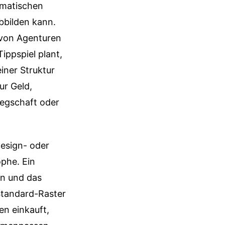
ematischen
bbilden kann.
 von Agenturen
ippspiel plant,
iner Struktur
ur Geld,
legschaft oder
Design- oder
ophe. Ein
on und das
 Standard-Raster
en einkauft,