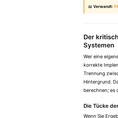
📖
Verwandt:
fı
Der kritis
Systemen
Wer eine eigene
korrekte Imple
Trennung zwisc
Hintergrund. Da
berechnen; es d
Die Tücke de
Wenn Sie Ergeb